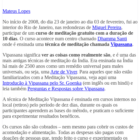
Mateus Lopes
No início de 2008, do dia 23 de janeiro ao dia 03 de fevereiro, fui ao
interior do Rio de Janeiro, nas redondezas de
Miguel Pereira
,
participar de um
curso de meditação gratuito com a duração de
10 dias
. O curso acontece num centro chamado
Dhamma Santi
onde é ensinada uma
técnica de meditação chamada
Vipassana
.
Vipassana significa
ver as coisas como realmente são
, e é uma das
mais antigas técnicas de meditação da Índia. Era ensinada na Índia
há mais de 2500 anos como um remédio universal para males
universais, ou seja, uma
Arte de Viver
. Para aqueles que não estão
familiarizados com a Meditação Vipassana, veja aqui uma
Introdução à Vipassana pelo Sr. Goenka
(em inglês ou em hindi) e
leia também
Perguntas e Respostas sobre Vipassana
.
A técnica de Meditação Vipassana é ensinada em cursos internos no
local (retiros) pelo período de dez dias, durante os quais os
participantes aprendem as bases do método, e praticam o suficiente
para experimentar resultados benéficos.
Os cursos não são cobrados – nem mesmo para cobrir os custos de
acomodação e alimentação. Todas as despesas são pagas com
doações de pessoas que, tendo feito o curso e experimentado os