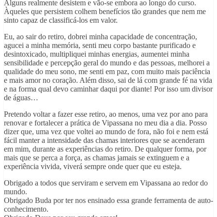
Alguns realmente desistem e vão-se embora ao longo do curso.
Àqueles que persistem colhem benefícios tão grandes que nem me
sinto capaz de classificá-los em valor.
Eu, ao sair do retiro, dobrei minha capacidade de concentração,
agucei a minha memória, senti meu corpo bastante purificado e
desintoxicado, multipliquei minhas energias, aumentei minha
sensibilidade e percepção geral do mundo e das pessoas, melhorei a
qualidade do meu sono, me senti em paz, com muito mais paciência
e mais amor no coração. Além disso, sai de lá com grande fé na vida
e na forma qual devo caminhar daqui por diante! Por isso um divisor
de águas…
Pretendo voltar a fazer esse retiro, ao menos, uma vez por ano para
renovar e fortalecer a prática de Vipassana no meu dia a dia. Posso
dizer que, uma vez que voltei ao mundo de fora, não foi e nem está
fácil manter a intensidade das chamas interiores que se acenderam
em mim, durante as experiências do retiro. De qualquer forma, por
mais que se perca a força, as chamas jamais se extinguem e a
experiência vivida, viverá sempre onde quer que eu esteja.
Obrigado a todos que serviram e servem em Vipassana ao redor do
mundo.
Obrigado Buda por ter nos ensinado essa grande ferramenta de auto-
conhecimento.