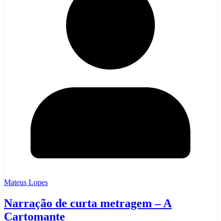
Mateus Lopes
Narração de curta metragem – A
Cartomante