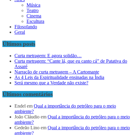
Música
Teatro
Cinema
Escultura
Filosofando
Geral
Últimos posts
Curta metragem: E agora solidão…
Curta metragem: “Cante lá, que eu canto cá” de Patativa do
Assaré
Narração de curta metragem – A Cartomante
As 4 Leis da Espiritualidade ensinadas na Índia
Será mesmo que a Verdade não existe?
Últimos comentários
Endel
em
Qual a importância do petróleo para o meio
ambiente?
João Cláudio
em
Qual a importância do petróleo para o meio
ambiente?
Gedeão Lino
em
Qual a importância do petróleo para o meio
ambiente?