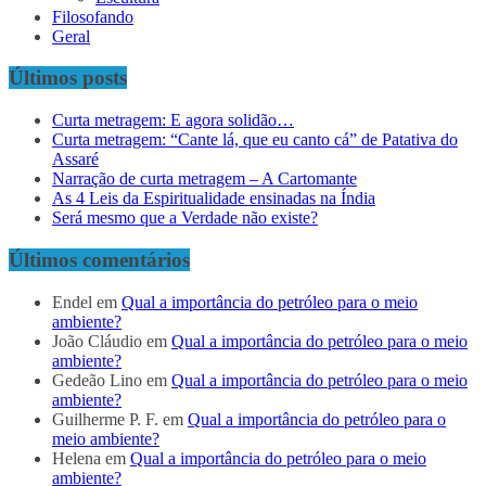
Filosofando
Geral
Últimos posts
Curta metragem: E agora solidão…
Curta metragem: “Cante lá, que eu canto cá” de Patativa do
Assaré
Narração de curta metragem – A Cartomante
As 4 Leis da Espiritualidade ensinadas na Índia
Será mesmo que a Verdade não existe?
Últimos comentários
Endel
em
Qual a importância do petróleo para o meio
ambiente?
João Cláudio
em
Qual a importância do petróleo para o meio
ambiente?
Gedeão Lino
em
Qual a importância do petróleo para o meio
ambiente?
Guilherme P. F.
em
Qual a importância do petróleo para o
meio ambiente?
Helena
em
Qual a importância do petróleo para o meio
ambiente?