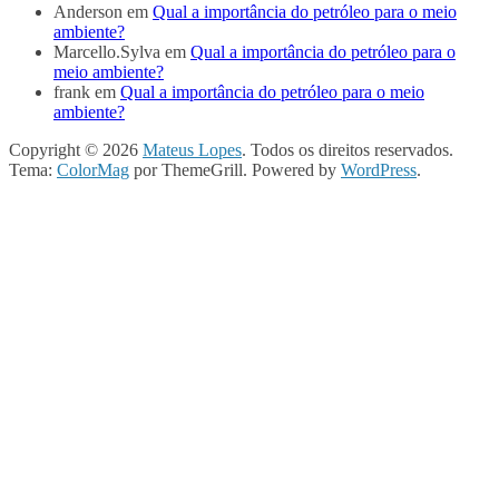
Anderson
em
Qual a importância do petróleo para o meio
ambiente?
Marcello.Sylva
em
Qual a importância do petróleo para o
meio ambiente?
frank
em
Qual a importância do petróleo para o meio
ambiente?
Copyright © 2026
Mateus Lopes
. Todos os direitos reservados.
Tema:
ColorMag
por ThemeGrill. Powered by
WordPress
.