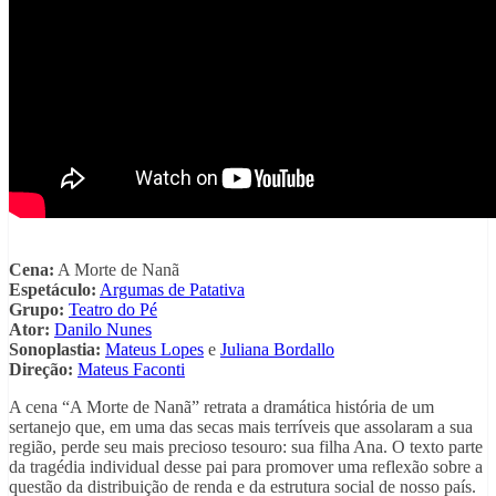
Cena:
A Morte de Nanã
Espetáculo:
Argumas de Patativa
Grupo:
Teatro do Pé
Ator:
Danilo Nunes
Sonoplastia:
Mateus Lopes
e
Juliana Bordallo
Direção:
Mateus Faconti
A cena “A Morte de Nanã” retrata a dramática história de um
sertanejo que, em uma das secas mais terríveis que assolaram a sua
região, perde seu mais precioso tesouro: sua filha Ana. O texto parte
da tragédia individual desse pai para promover uma reflexão sobre a
questão da distribuição de renda e da estrutura social de nosso país.