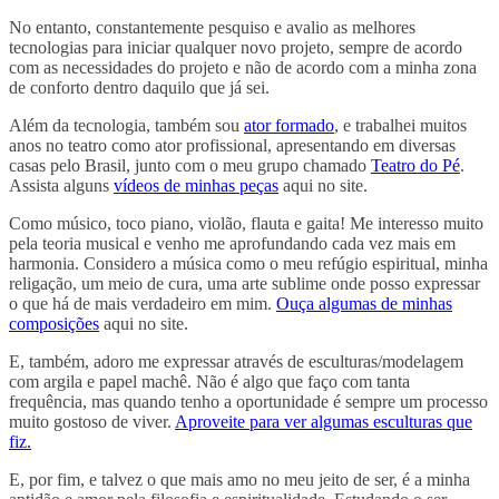
No entanto, constantemente pesquiso e avalio as melhores
tecnologias para iniciar qualquer novo projeto, sempre de acordo
com as necessidades do projeto e não de acordo com a minha zona
de conforto dentro daquilo que já sei.
Além da tecnologia, também sou
ator formado
, e trabalhei muitos
anos no teatro como ator profissional, apresentando em diversas
casas pelo Brasil, junto com o meu grupo chamado
Teatro do Pé
.
Assista alguns
vídeos de minhas peças
aqui no site.
Como músico, toco piano, violão, flauta e gaita! Me interesso muito
pela teoria musical e venho me aprofundando cada vez mais em
harmonia. Considero a música como o meu refúgio espiritual, minha
religação, um meio de cura, uma arte sublime onde posso expressar
o que há de mais verdadeiro em mim.
Ouça algumas de minhas
composições
aqui no site.
E, também, adoro me expressar através de esculturas/modelagem
com argila e papel machê. Não é algo que faço com tanta
frequência, mas quando tenho a oportunidade é sempre um processo
muito gostoso de viver.
Aproveite para ver algumas esculturas que
fiz.
E, por fim, e talvez o que mais amo no meu jeito de ser, é a minha