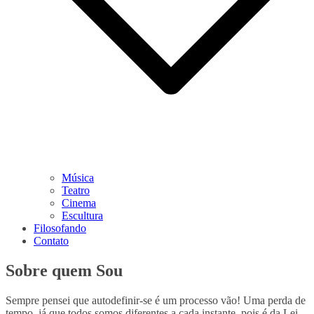
Música
Teatro
Cinema
Escultura
Filosofando
Contato
Sobre quem Sou
Sempre pensei que autodefinir-se é um processo vão! Uma perda de
tempo, já que todos somos diferentes a cada instante, pois é da Lei