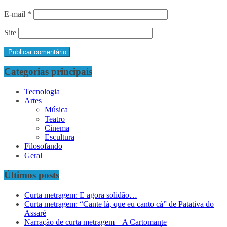
E-mail
*
Site
Categorias principais
Tecnologia
Artes
Música
Teatro
Cinema
Escultura
Filosofando
Geral
Últimos posts
Curta metragem: E agora solidão…
Curta metragem: “Cante lá, que eu canto cá” de Patativa do
Assaré
Narração de curta metragem – A Cartomante