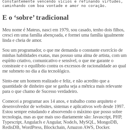
Constantemente vencendo vícios e refinando virtudes,

E o ‘sobre’ tradicional
Meu nome é Mateus, nasci em 1979, sou casado, tenho dois filhos,
cresci em uma família abençoada, e formei uma família igualmente
linda e cheia de amor.
Sou um programador, o que me demanda o constante exercício de
minhas habilidades exatas, mas possuo uma alma de artista, com um
espírito criativo, comunicativo e sensível, o que me garante o
constraste e o equilíbrio contra os excessos de racionalidade ao qual
me submeto no dia a dia tecnológico.
Sinto-me um homem realizado e feliz, e não acredito que a
quantidade de dinheiro que se ganha seja a métrica mais relevante
para o que chamo de Sucesso verdadeiro.
Comecei a programar aos 14 anos, e trabalho como arquiteto e
desenvolvedor de websites, sistemas e aplicativos web desde 1997.
Estou sempre estudando e absorvendo o máximo que posso sobre
tecnologia, mas as que mais uso diariamente são: Javascript, PHP,
Typescript, AngularJs e Angular, NodeJs, MySQL, MongoDB,
RedisDB, WordPress, Blockchain, Amazon AWS, Docker.