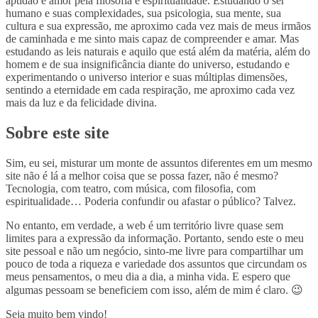
aptidão e amor pela filosofia e espiritualidade. Estudando o ser
humano e suas complexidades, sua psicologia, sua mente, sua
cultura e sua expressão, me aproximo cada vez mais de meus irmãos
de caminhada e me sinto mais capaz de compreender e amar. Mas
estudando as leis naturais e aquilo que está além da matéria, além do
homem e de sua insignificância diante do universo, estudando e
experimentando o universo interior e suas múltiplas dimensões,
sentindo a eternidade em cada respiração, me aproximo cada vez
mais da luz e da felicidade divina.
Sobre este site
Sim, eu sei, misturar um monte de assuntos diferentes em um mesmo
site não é lá a melhor coisa que se possa fazer, não é mesmo?
Tecnologia, com teatro, com música, com filosofia, com
espiritualidade… Poderia confundir ou afastar o público? Talvez.
No entanto, em verdade, a web é um território livre quase sem
limites para a expressão da informação. Portanto, sendo este o meu
site pessoal e não um negócio, sinto-me livre para compartilhar um
pouco de toda a riqueza e variedade dos assuntos que circundam os
meus pensamentos, o meu dia a dia, a minha vida. E espero que
algumas pessoam se beneficiem com isso, além de mim é claro. 😉
Seja muito bem vindo!