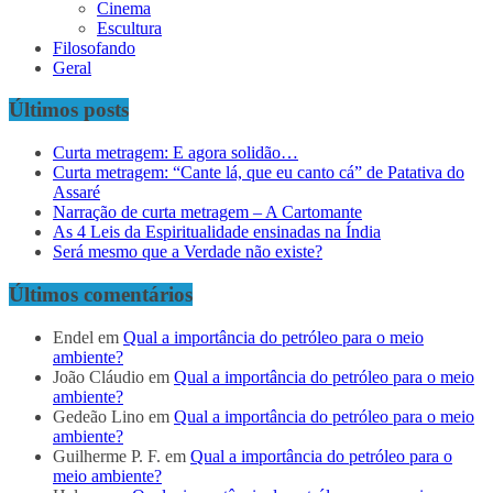
Cinema
Escultura
Filosofando
Geral
Últimos posts
Curta metragem: E agora solidão…
Curta metragem: “Cante lá, que eu canto cá” de Patativa do
Assaré
Narração de curta metragem – A Cartomante
As 4 Leis da Espiritualidade ensinadas na Índia
Será mesmo que a Verdade não existe?
Últimos comentários
Endel
em
Qual a importância do petróleo para o meio
ambiente?
João Cláudio
em
Qual a importância do petróleo para o meio
ambiente?
Gedeão Lino
em
Qual a importância do petróleo para o meio
ambiente?
Guilherme P. F.
em
Qual a importância do petróleo para o
meio ambiente?